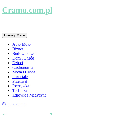
Cramo.com.pl
Firmy i usługi na najwyższym poziomie.
Primary Menu
Auto-Moto
Biznes
Budownictwo
Dom i Ogród
Dzieci
Gastronomia
Moda i Uroda
Pozostałe
Przemysł
Rozrywka
Technika
Zdrowie i Medycyna
Skip to content