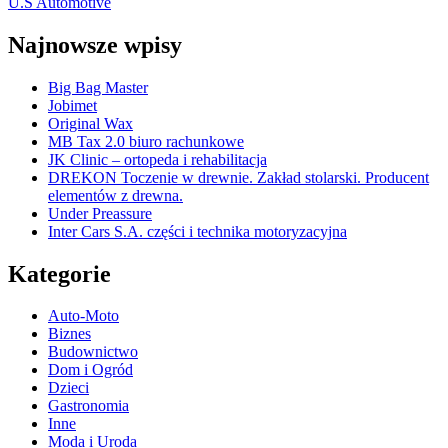
U.S Automotive
Najnowsze wpisy
Big Bag Master
Jobimet
Original Wax
MB Tax 2.0 biuro rachunkowe
JK Clinic – ortopeda i rehabilitacja
DREKON Toczenie w drewnie. Zakład stolarski. Producent
elementów z drewna.
Under Preassure
Inter Cars S.A. części i technika motoryzacyjna
Kategorie
Auto-Moto
Biznes
Budownictwo
Dom i Ogród
Dzieci
Gastronomia
Inne
Moda i Uroda