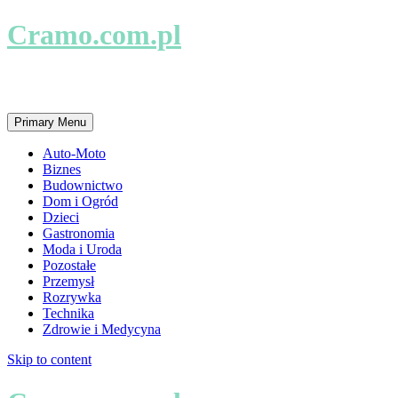
Cramo.com.pl
Firmy i usługi na najwyższym poziomie.
Primary Menu
Auto-Moto
Biznes
Budownictwo
Dom i Ogród
Dzieci
Gastronomia
Moda i Uroda
Pozostałe
Przemysł
Rozrywka
Technika
Zdrowie i Medycyna
Skip to content