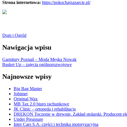
Strona internetowa:
https://pokochajzazarcie.pl/
Dom i Ogród
Nawigacja wpisu
Garnitury Poznań – Moda Męska Nowak
Basket Up – zajęcia ogólnorozwojowe
Najnowsze wpisy
Big Bag Master
Jobimet
Original Wax
MB Tax 2.0 biuro rachunkowe
JK Clinic – ortopeda i rehabilitacja
DREKON Toczenie w drewnie. Zakład stolarski. Producent e
Under Preassure
Inter Cars S.A. części i technika motoryzacyjna